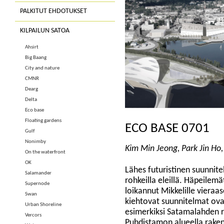
PALKITUT EHDOTUKSET
KILPAILUN SATOA
Ahsirt
Big Baang
City and nature
CMNR
Dearg
Delta
Eco base
Floating gardens
ECO BASE 0701
Gulf
Nonimby
Kim Min Jeong, Park Jin Ho,
On the waterfront
OK
Lähes futuristinen suunnite
Salamander
rohkeilla eleillä. Häpeilem
Supernode
loikannut Mikkelille viera
Swan
kiehtovat suunnitelmat ovat
Urban Shoreline
esimerkiksi Satamalahden ra
Vercors
Puhdistamon alueella raken