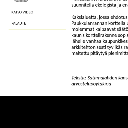
Waterspan
suunnitella ekologista ja e
KATSO VIDEO
Kaksialuetta, jossa ehdotus
Paukkulanrannan korttelialu
PALAUTE
molemmat kaipaavat säätöä
kaunis korttelirakenne so
lähelle vanhaa kaupunkike
arkkitehtonisesti tyylikäs r
maltettu pitäytyä pienimit
Tekstit: Satamalahden kansa
arvostelupöytäkirja