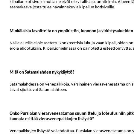
kilpailun kotisivulle mutta ne eivät ole virallisia suunnitelmia. Alueen
asemakaava josta tulee havainnekuvia kilpailun kotisivuille.
Minkälaisia tavoitteita on ympäristön, luonnon ja virkistysalueiden
Näille alueille ei ole asetettu konkreettisia lukuja vaan kilpailijoiden 
eroja ehdotuksiin. Kilpailuohjelmassa on painotettu esteettömyyttä, 
Mitä on Satamalahden nykykäyttö?
Satamalahdessa on venepaikkoja, varsinainen vierasvenesatama on suu
laivat sijoittuvat Satamalahteen.
Onko Pursialan vierasvenesataman suunnittelu ja toteutus niin pitkä
kannata esittää vierasvenepaikkojen lisäystä?
Venepaikkojen lisäystä voi ehdottaa. Pursialan vierasvenesatama on 