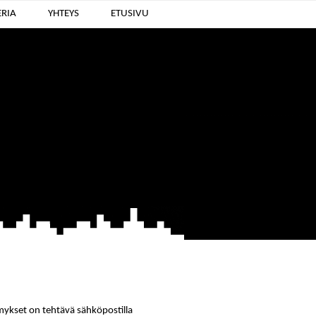
RIA
YHTEYS
ETUSIVU
symykset on tehtävä sähköpostilla