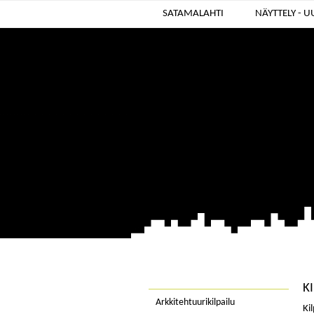
SATAMALAHTI
NÄYTTELY - 
K
Arkkitehtuurikilpailu
Ki