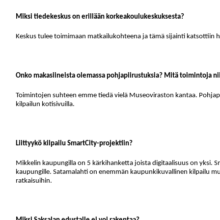
Miksi tiedekeskus on erillään korkeakoulukeskuksesta?
Keskus tulee toimimaan matkailukohteena ja tämä sijainti katsottiin h
Onko makasiineista olemassa pohjapiirustuksia? Mitä toimintoja nii
Toimintojen suhteen emme tiedä vielä Museoviraston kantaa. Pohjapi
kilpailun kotisivuilla.
Liittyykö kilpailu SmartCity-projektiin?
Mikkelin kaupungilla on 5 kärkihanketta joista digitaalisuus on yksi. 
kaupungille. Satamalahti on enemmän kaupunkikuvallinen kilpailu mu
ratkaisuihin.