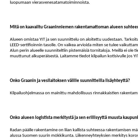
luopumaan vierasvenesatamatoiminnoista.
Mitä on kaavailtu Graaninniemen rakentamattoman alueen suhtee
Alueen omistaa YIT ja sen suunnittelu on aloitettu uudestaan. Tarkoi
LEED-sertifioinnin tasolle. On vaikea arvioida miten se tulee vaikutt
Alun perin alueelle suunniteltiin pistemäisiä tornitaloja. Meillä ei ole
muuttunut alkuperäisestä. Laitamme tiedot kilpailun kotisivulle jos YI
Onko Graanin ja vesilaitoksen välille suunnitteilla lisäyhteyttä?
Kilpailuohjelmassa on mainittu mahdollisuus rinnakkaistien rakentamis
Onko alueen logistista merkitystä ja sen erillisyyttä muusta kaupunk
Radan päälle rakentamine on liian kallista suhteessa rakentamisen mä
alussa Suomen suurin mökkikunta. Liikenneyhteyksien merkitys koros