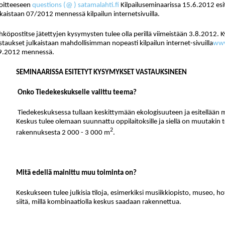
oitteeseen
questions (@ ) satamalahti.fi
Kilpailuseminaarissa 15.6.2012 esi
lkaistaan 07/2012 mennessä kilpailun internetsivuilla.
hköpostitse jätettyjen kysymysten tulee olla perillä viimeistään 3.8.2012.
staukset julkaistaan mahdollisimman nopeasti kilpailun internet-sivuilla
www
9.2012 mennessä.
SEMINAARISSA ESITETYT KYSYMYKSET VASTAUKSINEEN
Onko Tiedekeskukselle valittu teema?
Tiedekeskuksessa tullaan keskittymään ekologisuuteen ja esitellään
Keskus tulee olemaan suunnattu oppilaitoksille ja siellä on muutakin t
2
rakennuksesta 2 000 - 3 000 m
.
Mitä edellä mainittu muu toiminta on?
Keskukseen tulee julkisia tiloja, esimerkiksi musiikkiopisto, museo, hot
siitä, millä kombinaatiolla keskus saadaan rakennettua.