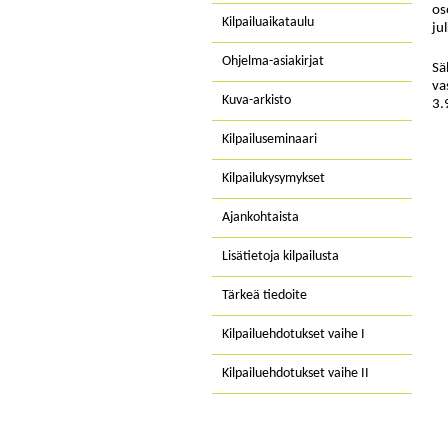
os
Kilpailuaikataulu
ju
Ohjelma-asiakirjat
Sä
va
Kuva-arkisto
3.
Kilpailuseminaari
Kilpailukysymykset
Ajankohtaista
Lisätietoja kilpailusta
Tärkeä tiedoite
Kilpailuehdotukset vaihe I
Kilpailuehdotukset vaihe II