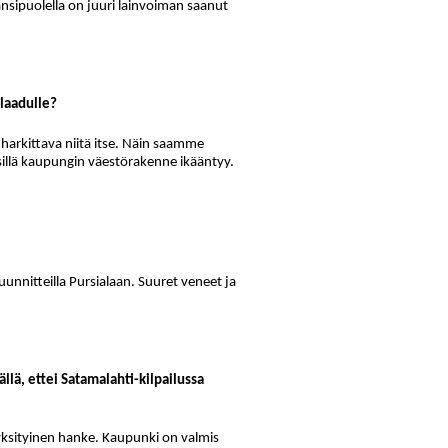
 länsipuolella on juuri lainvoiman saanut
 laadulle?
on harkittava niitä itse. Näin saamme
sillä kaupungin väestörakenne ikääntyy.
nnitteilla Pursialaan. Suuret veneet ja
llä, ettei Satamalahti-kilpailussa
yksityinen hanke. Kaupunki on valmis