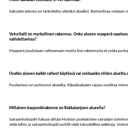
Miksi Saksalan edustalle ei voi rakentaa?
Saksalan edusta on tarkoitettu yleisiksi alueiksi. Rantaviivaa voidaan
Veturitalli on myrkyllinen rakennus. Onko alueen maaperä saastunut
vaihdettavissa?
Maaperä joudutaan vaihtamaan mutta itse rakennusta ei voida purka
Ovatko alueen kaikki raiteet käytössä vai voidaanko niiden aluetta
Puulastaus on poistunut alueelta. Kilpailualueen rajaus osoittaa minn
Millainen kaupunkirakenne on Rokkalanjoen alueella?
Sairaanhoitopiiri haluaa siirtää Moision psykiatrisen sairaalan toiminnot
vielä tehty ja sairaanhoitopiiri pohtii vielä taloudellisia seikkoja. Voi