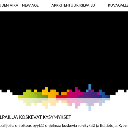
UUDEN AIKA | NEW AGE
ARKKITEHTUURIKILPAILU
KUVAGALLE
ILPAILUA KOSKEVAT KYSYMYKSET
lpailijoilla on oikeus pyytää ohjelmaa koskevia selvityksiä ja lisätietoja. Ky