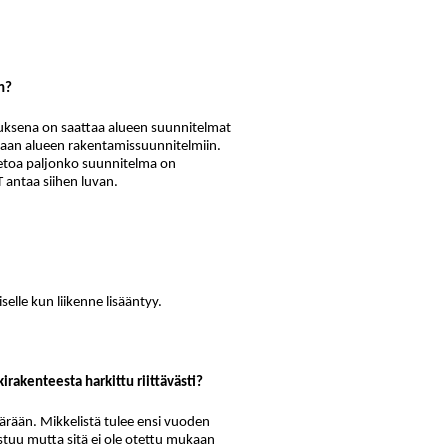
n?
tuksena on saattaa alueen suunnitelmat
amaan alueen rakentamissuunnitelmiin.
 tietoa paljonko suunnitelma on
T antaa siihen luvan.
elle kun liikenne lisääntyy.
irakenteesta harkittu riittävästi?
ärään. Mikkelistä tulee ensi vuoden
tuu mutta sitä ei ole otettu mukaan