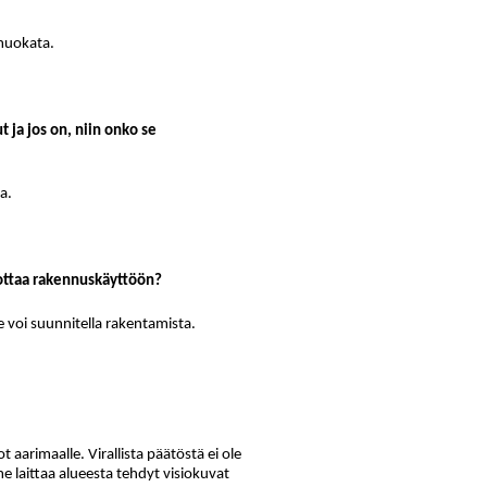
 muokata.
 ja jos on, niin onko se
a.
 ottaa rakennuskäyttöön?
e voi suunnitella rakentamista.
 aarimaalle. Virallista päätöstä ei ole
mme laittaa alueesta tehdyt visiokuvat