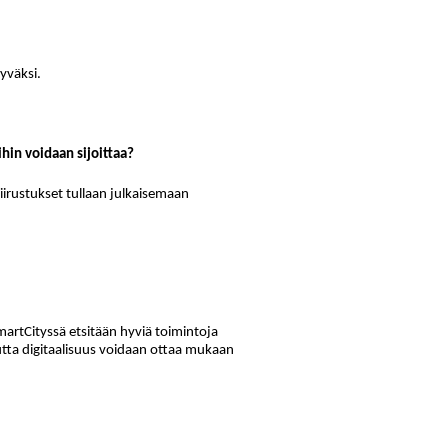
yväksi.
hin voidaan sijoittaa?
irustukset tullaan julkaisemaan
SmartCityssä etsitään hyviä toimintoja
tta digitaalisuus voidaan ottaa mukaan