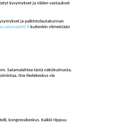
tetyt kysymykset ja niiden vastaukset
 Kysymykset ja palkintolautakunnan
.satamalahti.fi
kuitenkin viimeistään
 mm. Satamalahtea tästä näkökulmasta.
oimintaa. Itse tiedekeskus vie
elli, kongressikeskus. Kaikki riippuu