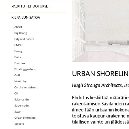
PALKITUT EHDOTUKSET
KILPAILUN SATOA
Ahsirt
Big Baang
City and nature
CMNR
Dearg
Delta
Eco base
Floating gardens
URBAN SHORELIN
Gulf
Nonimby
Hugh Strange Architects, Is
On the waterfront
OK
Ehdotus keskittää määrätiet
Salamander
rakentamisen Savilahden r
Supernode
ilmeeltään urbaanin kokonai
Swan
toistuva kaupunkirakenne 
Urban Shoreline
tilallisen vaihtelun jäädess
Vercors