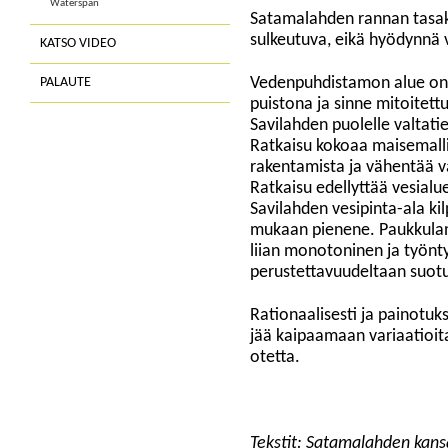
Waterspan
Satamalahden rannan tasak
sulkeutuva, eikä hyödynnä 
KATSO VIDEO
PALAUTE
Vedenpuhdistamon alue on p
puistona ja sinne mitoitett
Savilahden puolelle valtatie
Ratkaisu kokoaa maisemalli
rakentamista ja vähentää v
Ratkaisu edellyttää vesialu
Savilahden vesipinta-ala ki
mukaan pienene. Paukkulan
liian monotoninen ja työnty
perustettavuudeltaan suot
Rationaalisesti ja painotu
jää kaipaamaan variaatioit
otetta.
Tekstit: Satamalahden kansa