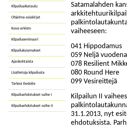
Satamalahden kans
Kilpailuaikataulu
arkkitehtuurikilpai
Ohjelma-asiakirjat
palkintolautakunta 
Kuva-arkisto
vaiheeseen:
Kilpailuseminaari
041 Hippodamus
Kilpailukysymykset
059 Neljä vuodena
Ajankohtaista
078 Resilient Mikke
080 Round Here
Lisätietoja kilpailusta
099 Vesireittejä
Tärkeä tiedoite
Kilpailuehdotukset vaihe I
Kilpailun II vaihees
palkintolautakunna
Kilpailuehdotukset vaihe II
31.1.2013, nyt esit
ehdotuksista. Parh