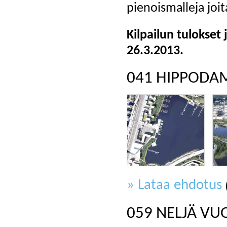
pienoismalleja joit
Kilpailun tulokset
26.3.2013.
041 HIPPODA
» Lataa ehdotus
059 NELJÄ VU