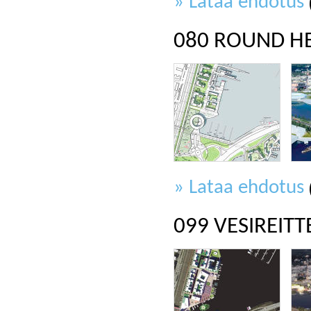
» Lataa ehdotus
080 ROUND H
» Lataa ehdotus
099 VESIREITT