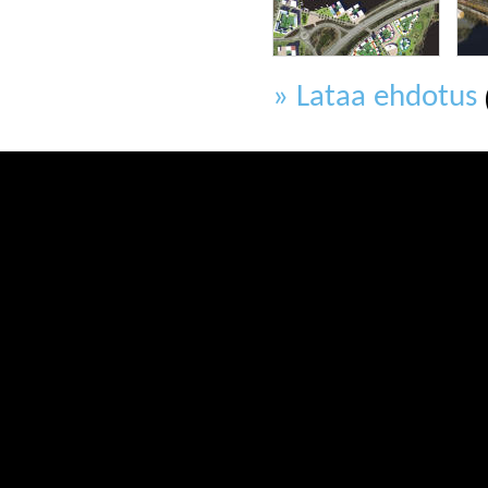
» Lataa ehdotus